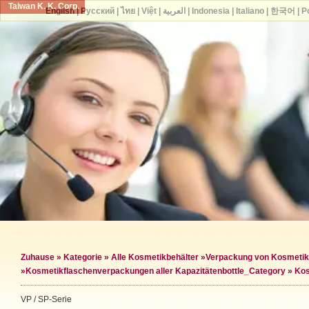
Taiwan K. K. Corp.
English
|
Русский
|
ไทย
|
Việt
|
العربية
|
Indonesia
|
Italiano
|
한국어
|
P
Zuhause
»
Kategorie
»
Alle Kosmetikbehälter
»
Verpackung von Kosmetik
»
Kosmetikflaschenverpackungen aller Kapazitäten
bottle_Category »
Kos
VP / SP-Serie