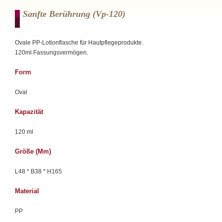
Sanfte Berührung (vp-120)
Ovale PP-Lotionflasche für Hautpflegeprodukte.
120ml Fassungsvermögen.
Form
Oval
Kapazität
120 ml
Größe (mm)
L48 * B38 * H165
Material
PP