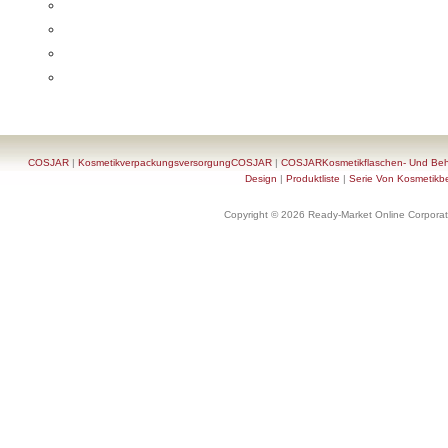
COSJAR
|
KosmetikverpackungsversorgungCOSJAR
|
COSJARKosmetikflaschen- Und Behä
Design
|
Produktliste
|
Serie Von Kosmetikb
Copyright © 2026 Ready-Market Online Corporat