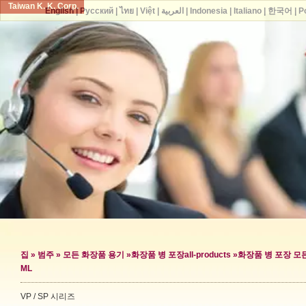
Taiwan K. K. Corp.
English
|
Русский
|
ไทย
|
Việt
|
العربية
|
Indonesia
|
Italiano
|
한국어
|
P
집
»
범주
»
모든 화장품 용기
»
화장품 병 포장
all-products »
화장품 병 포장 모
ML
VP / SP 시리즈