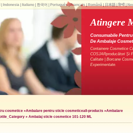
ا
|
Indonesia
|
Italiano
|
한국어
|
Português
|
Français
|
Română
|
日本語
|
हिन्दी
|
Ne
Atingere 
Consumabile Pentru 
De Ambalaje Cosme
Containere Cosmetice Cu 
COSJARproducători Și Fu
Calitate | Borcane Cosm
Experimentate.
ntru cosmetice
»
Ambalare pentru sticle cosmetice
all-products »
Ambalare
ottle_Category »
Ambalaj sticle cosmetice 101-120 ML