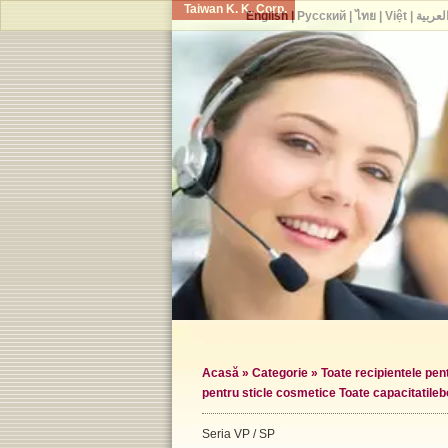
Taiwan K. K. Corp.
English
|
Русский
|
ไทย
|
Việt
|
لعربية
Acasă
»
Categorie
»
Toate recipientele pe
pentru sticle cosmetice Toate capacitatile
b
Seria VP / SP