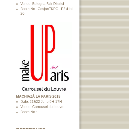
Venue: Bologna Fair District
Booth No.: Cosjar/TKPC - E2 /Hall
20
MACHIAZĂ LA PARIS 2018
Date: 21&22 June 9H-17H
Venue: Carrousel du Louvre
Booth No.: