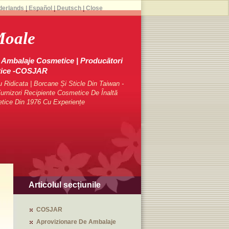
derlands
|
Español
|
Deutsch
|
Close
Moale
Ambalaje Cosmetice | Producători
tice -COSJAR
Ridicata | Borcane Și Sticle Din Taiwan -
rnizori Recipiente Cosmetice De Înaltă
etice Din 1976 Cu Experiențe
Articolul secțiunile
COSJAR
Aprovizionare De Ambalaje