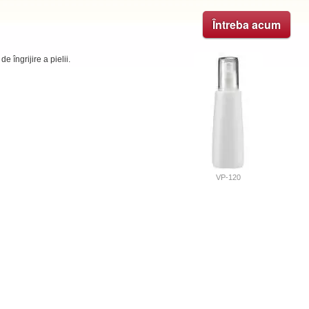
Întreba acum
 îngrijire a pielii.
VP-120