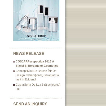
NEWS RELEASE
COSJARPerspectiva 2015 A
Sticlei Și Borcanelor Cosmetice
Concept Nou De Borcan Într-Un
Design Netradițional, Garantat Să
Iasă În Evidență
CosjarSeria De Lux Strălucitoare A
Lui
SEND AN INQUIRY