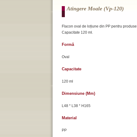
Atingere Moale (vp-120)
Flacon oval de loțiune din PP pentru produse de
Capacitate 120 ml.
Formă
Oval
Capacitate
120 ml
Dimensiune (mm)
L48 * L38 * H165
Material
PP