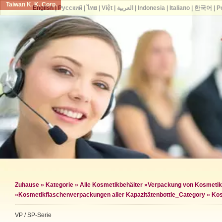
Taiwan K. K. Corp.
English
|
Русский
|
ไทย
|
Việt
|
العربية
|
Indonesia
|
Italiano
|
한국어
|
P
Zuhause
»
Kategorie
»
Alle Kosmetikbehälter
»
Verpackung von Kosmetik
»
Kosmetikflaschenverpackungen aller Kapazitäten
bottle_Category »
Kos
VP / SP-Serie