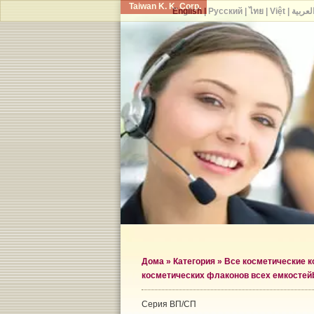
Taiwan K. K. Corp.
English
|
Русский
|
ไทย
|
Việt
|
لعربية
Дома
»
Категория
»
Все косметические 
косметических флаконов всех емкостей
Серия ВП/СП