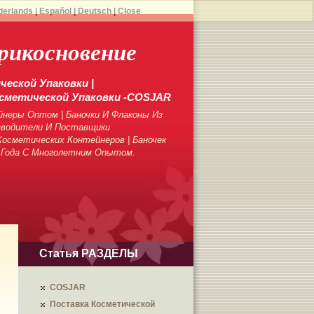
derlands
|
Español
|
Deutsch
|
Close
рикосновение
еской Упаковки |
сметической Упаковки -COSJAR
неры Оптом | Баночки И Флаконы Из
зводители И Поставщики
осметических Контейнеров | Баночек
 Года С Многолетним Опытом.
Статья РАЗДЕЛЫ
COSJAR
Поставка Косметической