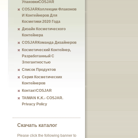
УпаковкиCOSJAR
COSJARКоллекции Флаконов
И Контейнеров Для
Косметики 2020 Года
Дизайн Косметического
Контейнера
COSJARКоманда Дизайнеров
Косметический Контейнер,
Разработанный С
Элегантностью
Список Продуктов
Серия Косметических
Контейнеров
КонтактCOSJAR
TAIWAN K.K.- COSJAR.
Privacy Policy
Скачать каталог
Please click the following banner to