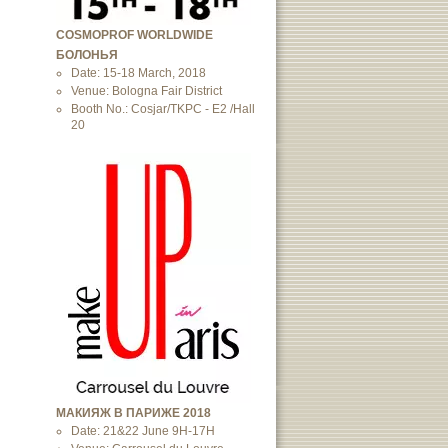
COSMOPROF WORLDWIDE
БОЛОНЬЯ
Date: 15-18 March, 2018
Venue: Bologna Fair District
Booth No.: Cosjar/TKPC - E2 /Hall
20
МАКИЯЖ В ПАРИЖЕ 2018
Date: 21&22 June 9H-17H