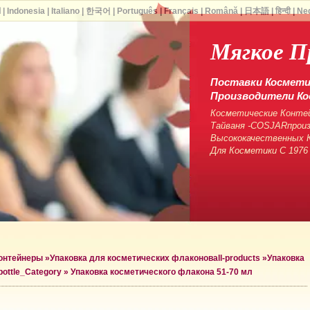
ا
|
Indonesia
|
Italiano
|
한국어
|
Português
|
Français
|
Română
|
日本語
|
हिन्दी
|
Ne
Мягкое П
Поставки Косметич
Производители Ко
Косметические Контей
Тайваня -COSJARпрои
Высококачественных К
Для Косметики С 1976
контейнеры
»
Упаковка для косметических флаконов
all-products »
Упаковка
bottle_Category »
Упаковка косметического флакона 51-70 мл