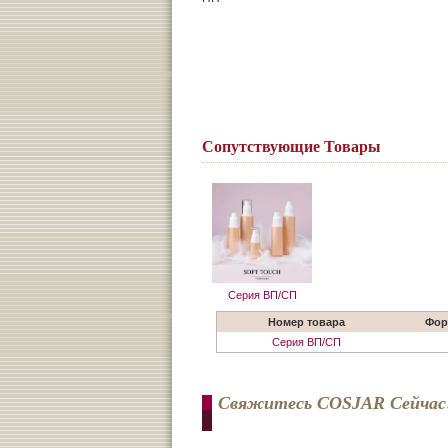
Сопутствующие Товары
Серия ВП/СП
Номер товара
Фор
Серия ВП/СП
Свяжитесь COSJAR Сейчас