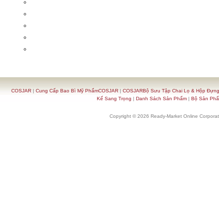
COSJAR
|
Cung Cấp Bao Bì Mỹ PhẩmCOSJAR
|
COSJARBộ Sưu Tập Chai Lọ & Hộp Đựn
Kế Sang Trọng
|
Danh Sách Sản Phẩm
|
Bộ Sản Ph
Copyright © 2026 Ready-Market Online Corporat