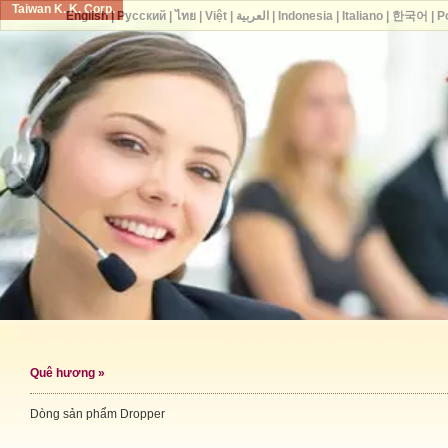
Taiwan K. K. Corp.
English
|
Русский
|
ไทย
|
Việt
|
العربية
|
Indonesia
|
Italiano
|
한국어
|
P
Quê hương
»
Dòng sản phẩm Dropper