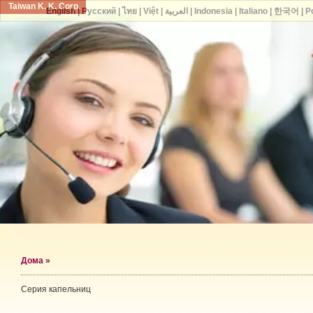
Taiwan K. K. Corp.
English
|
Русский
|
ไทย
|
Việt
|
العربية
|
Indonesia
|
Italiano
|
한국어
|
P
Дома
»
Серия капельниц