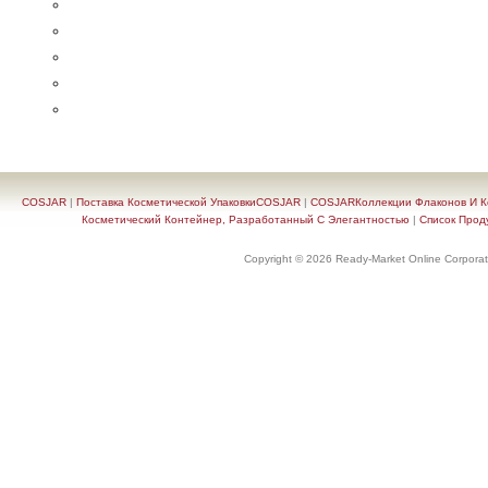
COSJAR
|
Поставка Косметической УпаковкиCOSJAR
|
COSJARКоллекции Флаконов И Ко
Косметический Контейнер, Разработанный С Элегантностью
|
Список Прод
Copyright © 2026 Ready-Market Online Corporat