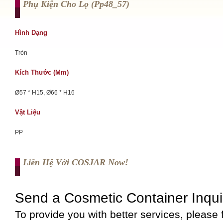
Phụ Kiện Cho Lọ (pp48_57)
Hình Dạng
Tròn
Kích Thước (mm)
Ø57 * H15, Ø66 * H16
Vật Liệu
PP
Liên Hệ Với COSJAR Now!