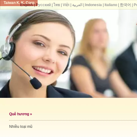
Taiwan K. K. Corp.
English
|
Русский
|
ไทย
|
Việt
|
العربية
|
Indonesia
|
Italiano
|
한국어
|
P
Quê hương
»
Nhiều loại mũ