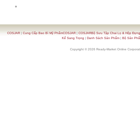
COSJAR
|
Cung Cấp Bao Bì Mỹ PhẩmCOSJAR
|
COSJARBộ Sưu Tập Chai Lọ & Hộp Đựn
Kế Sang Trọng
|
Danh Sách Sản Phẩm
|
Bộ Sản Ph
Copyright © 2026 Ready-Market Online Corporat