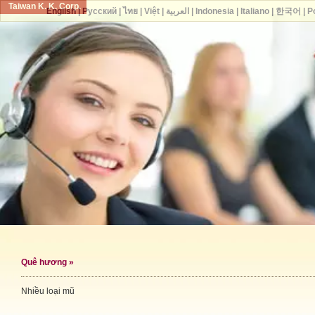
Taiwan K. K. Corp.
English
|
Русский
|
ไทย
|
Việt
|
العربية
|
Indonesia
|
Italiano
|
한국어
|
P
Quê hương
»
Nhiều loại mũ