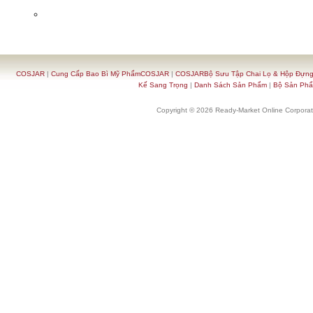
COSJAR
|
Cung Cấp Bao Bì Mỹ PhẩmCOSJAR
|
COSJARBộ Sưu Tập Chai Lọ & Hộp Đựn
Kế Sang Trọng
|
Danh Sách Sản Phẩm
|
Bộ Sản Ph
Copyright © 2026 Ready-Market Online Corporat