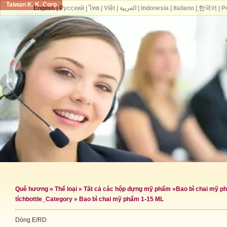
Taiwan K. K. Corp.
English
|
Русский
|
ไทย
|
Việt
|
العربية
|
Indonesia
|
Italiano
|
한국어
|
P
Quê hương
»
Thể loại
»
Tất cả các hộp đựng mỹ phẩm
»
Bao bì chai mỹ p
tích
bottle_Category »
Bao bì chai mỹ phẩm 1-15 ML
Dòng E/RD