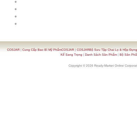
COSJAR
|
Cung Cấp Bao Bì Mỹ PhẩmCOSJAR
|
COSJARBộ Sưu Tập Chai Lọ & Hộp Đựn
Kế Sang Trọng
|
Danh Sách Sản Phẩm
|
Bộ Sản Ph
Copyright © 2026 Ready-Market Online Corporat