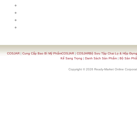
COSJAR
|
Cung Cấp Bao Bì Mỹ PhẩmCOSJAR
|
COSJARBộ Sưu Tập Chai Lọ & Hộp Đựn
Kế Sang Trọng
|
Danh Sách Sản Phẩm
|
Bộ Sản Ph
Copyright © 2026 Ready-Market Online Corporat