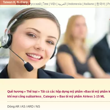
Taiwan K. K. Corp.
English
|
Русский
|
ไทย
|
Việt
|
العربية
|
Indonesia
|
Italiano
|
한국어
|
P
Quê hương
»
Thể loại
»
Tất cả các hộp đựng mỹ phẩm
»
Bao bì mỹ phẩm k
khí mọi công suất
airless_Category »
Bao bì mỹ phẩm Airless 1-15 ML
Dòng AR / AS / ARD / NS