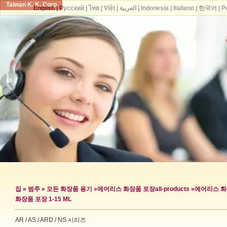
Taiwan K. K. Corp.
English
|
Русский
|
ไทย
|
Việt
|
العربية
|
Indonesia
|
Italiano
|
한국어
|
P
집
»
범주
»
모든 화장품 용기
»
에어리스 화장품 포장
all-products »
에어리스 화
화장품 포장 1-15 ML
AR / AS / ARD / NS 시리즈