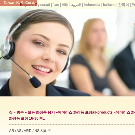
Taiwan K. K. Corp.
English
|
Русский
|
ไทย
|
Việt
|
العربية
|
Indonesia
|
Italiano
|
한국어
|
P
집
»
범주
»
모든 화장품 용기
»
에어리스 화장품 포장
all-products »
에어리스 화
화장품 포장 16-30 ML
AR / AS / ARD / NS 시리즈