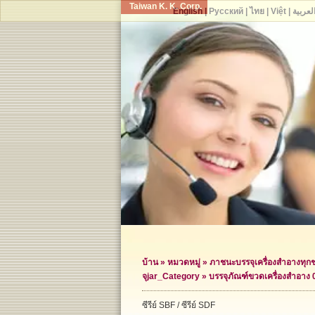
Taiwan K. K. Corp.
English
|
Русский
|
ไทย
|
Việt
|
لعربية
บ้าน
»
หมวดหมู่
»
ภาชนะบรรจุเครื่องสำอางทุก
จุ
jar_Category »
บรรจุภัณฑ์ขวดเครื่องสำอาง 
ซีรีย์ SBF / ซีรีย์ SDF