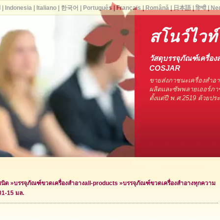
ا
|
Indonesia
|
Italiano
|
한국어
|
Português
|
Français
|
Română
|
日本語
|
हिन्दी
|
Ne
สโนว์ไวท์
วัสดุบรรจุภัณฑ์เครื่อง
COSJAR
ขายส่งภาชนะเครื่องสำอ
ผลิตและซัพพลายเออร์ภาช
ตั้งแต่ปี พ.ศ.2519 ด้วยป
ชนิด
»
บรรจุภัณฑ์ขวดเครื่องสำอาง
all-products »
บรรจุภัณฑ์ขวดเครื่องสำอางทุกความ
01-15 มล.