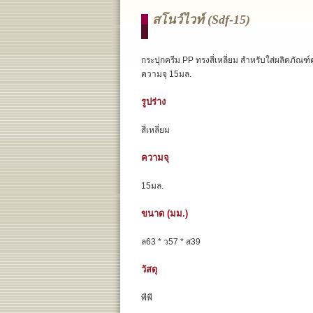
สโนว์ไวท์ (sdf-15)
กระปุกครีม PP ทรงสี่เหลี่ยม สำหรับใส่ผลิตภัณฑ์
ความจุ 15มล.
รูปร่าง
สี่เหลี่ยม
ความจุ
15มล.
ขนาด (มม.)
ล63 * ว57 * ส39
วัสดุ
พีพี