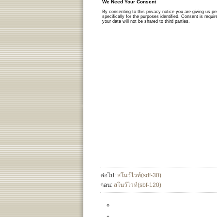
ต่อไป:
สโนว์ไวท์(sdf-30)
ก่อน:
สโนว์ไวท์(sbf-120)