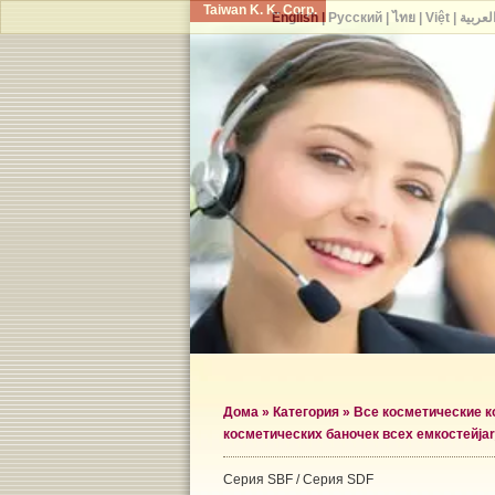
Taiwan K. K. Corp.
English
|
Русский
|
ไทย
|
Việt
|
لعربية
Дома
»
Категория
»
Все косметические 
косметических баночек всех емкостей
ja
Серия SBF / Серия SDF