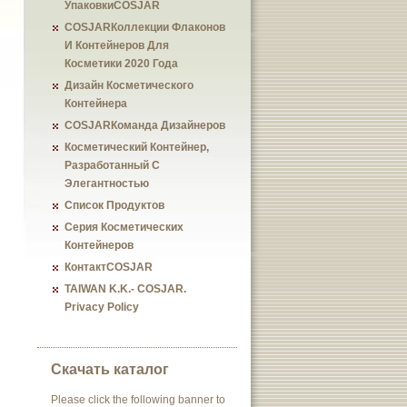
УпаковкиCOSJAR
COSJARКоллекции Флаконов
И Контейнеров Для
Косметики 2020 Года
Дизайн Косметического
Контейнера
COSJARКоманда Дизайнеров
Косметический Контейнер,
Разработанный С
Элегантностью
Список Продуктов
Серия Косметических
Контейнеров
КонтактCOSJAR
TAIWAN K.K.- COSJAR.
Privacy Policy
Скачать каталог
Please click the following banner to