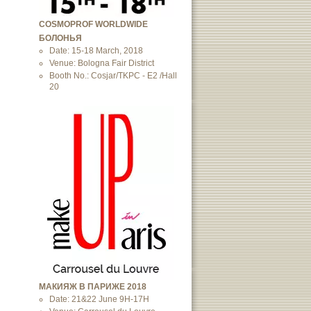
COSMOPROF WORLDWIDE
БОЛОНЬЯ
Date: 15-18 March, 2018
Venue: Bologna Fair District
Booth No.: Cosjar/TKPC - E2 /Hall
20
МАКИЯЖ В ПАРИЖЕ 2018
Date: 21&22 June 9H-17H