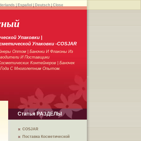
derlands
|
Español
|
Deutsch
|
Close
жный
еской Упаковки |
сметической Упаковки -COSJAR
неры Оптом | Баночки И Флаконы Из
зводители И Поставщики
осметических Контейнеров | Баночек
 Года С Многолетним Опытом.
Статья РАЗДЕЛЫ
COSJAR
Поставка Косметической