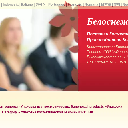
ا
|
Indonesia
|
Italiano
|
한국어
|
Português
|
Français
|
Română
|
日本語
|
हिन्दी
|
Ne
Белосне
Поставки Косметич
Производители Ко
Косметические Контей
Тайваня -COSJARпрои
Высококачественных К
Для Косметики С 1976
контейнеры
»
Упаковка для косметических баночек
all-products »
Упаковка
r_Category »
Упаковка косметической баночки 01-15 мл