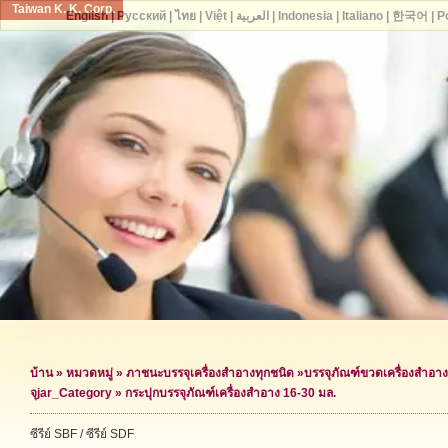
Taiwan K. K. Corp.
English
|
Русский
|
ไทย
|
Việt
|
العربية
|
Indonesia
|
Italiano
|
한국어
|
P
บ้าน
»
หมวดหมู่
»
ภาชนะบรรจุเครื่องสำอางทุกชนิด
»
บรรจุภัณฑ์ขวดเครื่องสำอาง
จุ
jar_Category »
กระปุกบรรจุภัณฑ์เครื่องสำอาง 16-30 มล.
ซีรีย์ SBF / ซีรีย์ SDF