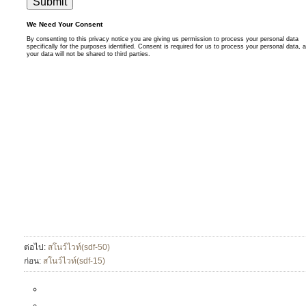
ต่อไป:
สโนว์ไวท์(sdf-50)
ก่อน:
สโนว์ไวท์(sdf-15)