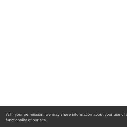
With your permission, we may share information about your use of ou
functionality of our site.