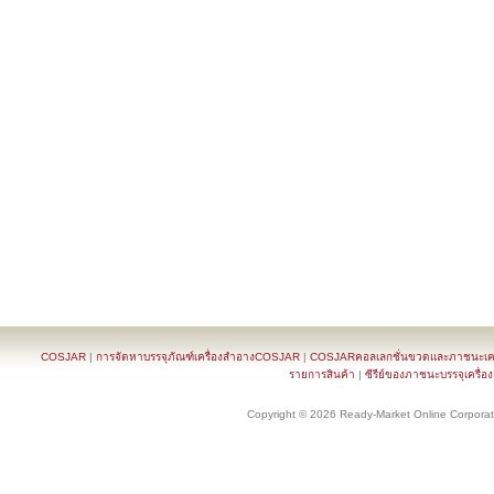
COSJAR
|
การจัดหาบรรจุภัณฑ์เครื่องสำอางCOSJAR
|
COSJARคอลเลกชั่นขวดและภาชนะเครื
รายการสินค้า
|
ซีรีย์ของภาชนะบรรจุเครื่อ
Copyright © 2026 Ready-Market Online Corporat