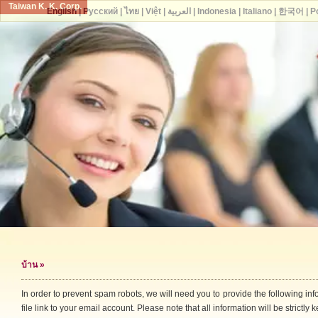
Taiwan K. K. Corp.
English
|
Русский
|
ไทย
|
Việt
|
العربية
|
Indonesia
|
Italiano
|
한국어
|
P
บ้าน
»
In order to prevent spam robots, we will need you to provide the following i
file link to your email account. Please note that all information will be strictly k