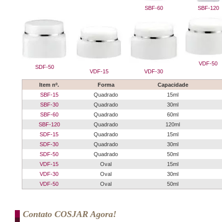
SBF-60
SBF-120
VDF-50
SDF-50
VDF-15
VDF-30
Item nº.
Forma
Capacidade
SBF-15
Quadrado
15ml
SBF-30
Quadrado
30ml
SBF-60
Quadrado
60ml
SBF-120
Quadrado
120ml
SDF-15
Quadrado
15ml
SDF-30
Quadrado
30ml
SDF-50
Quadrado
50ml
VDF-15
Oval
15ml
VDF-30
Oval
30ml
VDF-50
Oval
50ml
Contato COSJAR Agora!