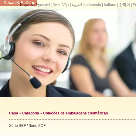
Taiwan K. K. Corp.
English
|
Русский
|
ไทย
|
Việt
|
العربية
|
Indonesia
|
Italiano
|
한국어
|
P
Casa
»
Categoria
»
Coleções de embalagens cosméticas
Série SBF / Série SDF