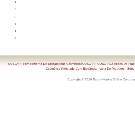
COSJAR
|
Fornecimento De Embalagens CosméticasCOSJAR
|
COSJARColeções De Frasc
Cosmético Projetado Com Elegância
|
Lista De Produtos
|
Série
Copyright © 2026 Ready-Market Online Corporat