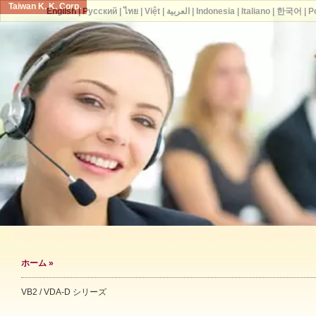
Taiwan K. K. Corp.
English
|
Русский
|
ไทย
|
Việt
|
العربية
|
Indonesia
|
Italiano
|
한국어
|
P
ホーム
»
VB2 / VDA-D シリーズ