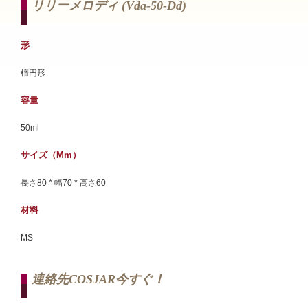
リリーメロディ (vda-50-Dd)
形
楕円形
容量
50ml
サイズ（mm）
長さ80 * 幅70 * 高さ60
材料
MS
連絡先COSJAR今すぐ！