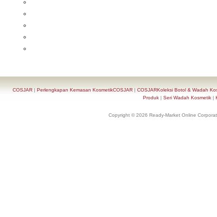
COSJAR
|
Perlengkapan Kemasan KosmetikCOSJAR
|
COSJARKoleksi Botol & Wadah Ko
Produk
|
Seri Wadah Kosmetik
|
Copyright © 2026 Ready-Market Online Corporat