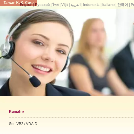
Taiwan K. K. Corp.
English
|
Русский
|
ไทย
|
Việt
|
العربية
|
Indonesia
|
Italiano
|
한국어
|
P
Rumah
»
Seri VB2 / VDA-D