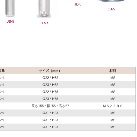
JB-8
JD-5
JB-5
JB-5-S
容量
サイズ（mm）
材料
3ml
Ø22 * H62
MS
3ml
Ø23 * H62
MS
5ml
Ø22 * H78
MS
5ml
Ø23 * H78
MS
長さ155 * 幅155 * 高さ67
ＭＳ／ＡＢＳ
5ml
Ø31 * H23
MS
5ml
Ø31 * H23
MS
5ml
Ø31 * H23
MS