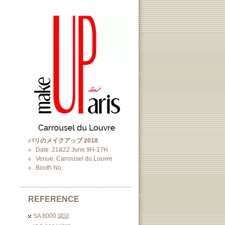
パリのメイクアップ 2018
Date: 21&22 June 9H-17H
Venue: Carrousel du Louvre
Booth No.:
REFERENCE
SA 8000 認証