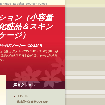
derlands
|
Español
|
Deutsch
|
Close
ション（小容量
化粧品＆スキン
ケージ）
品包装メーカー -COSJAR
の瓶とボトル -COSJAR1976 年以来、経
品質の化粧品容器 | 化粧品ジャーの製造業
す。
第セクション
COSJAR
化粧品包装資材COSJAR