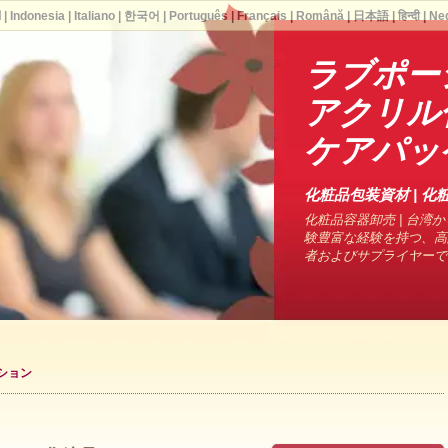
ا
|
Indonesia
|
Italiano
|
한국어
|
Português
|
Français
|
Română
|
日本語
|
हिन्दी
|
Ne
ラブポー
アクリル
ケアパッ
化粧品包装資材 | 化粧
化粧品容器卸売 | 台湾から
験豊富な経験を持つ、高
者およびサプライヤーで
ション