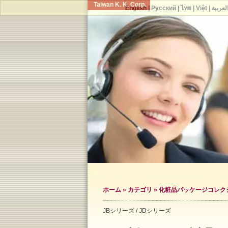
Taiwan K. K. Corp.
English
|
Русский
|
ไทย
|
Việt
|
لعربية
ホーム
»
カテゴリ
»
化粧品パッケージコレク
JBシリーズ / JDシリーズ