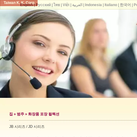
Taiwan K. K. Corp.
English
|
Русский
|
ไทย
|
Việt
|
العربية
|
Indonesia
|
Italiano
|
한국어
|
P
집
»
범주
»
화장품 포장 컬렉션
JB 시리즈 / JD 시리즈