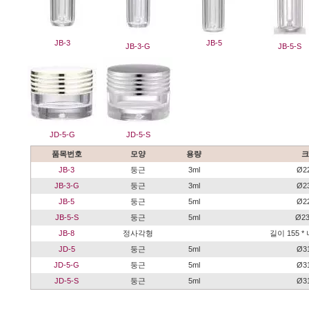
JB-3
JB-5
JB-3-G
JB-5-S
JD-5-G
JD-5-S
품목번호
모양
용량
크
JB-3
둥근
3ml
Ø2
JB-3-G
둥근
3ml
Ø2
JB-5
둥근
5ml
Ø2
JB-5-S
둥근
5ml
Ø23
JB-8
정사각형
길이 155 * 
JD-5
둥근
5ml
Ø3
JD-5-G
둥근
5ml
Ø3
JD-5-S
둥근
5ml
Ø3