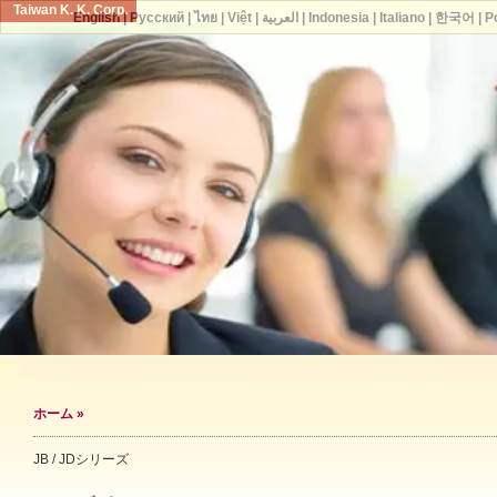
Taiwan K. K. Corp.
English
|
Русский
|
ไทย
|
Việt
|
العربية
|
Indonesia
|
Italiano
|
한국어
|
P
ホーム
»
JB / JDシリーズ