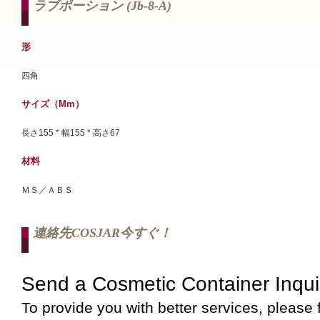
ラブポーション (jb-8-A)
形
四角
サイズ（mm）
長さ155 * 幅155 * 高さ67
材料
ＭＳ／ＡＢＳ
連絡先COSJAR今すぐ！