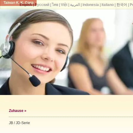
Taiwan K. K. Corp.
English
|
Русский
|
ไทย
|
Việt
|
العربية
|
Indonesia
|
Italiano
|
한국어
|
P
Zuhause
»
JB / JD-Serie