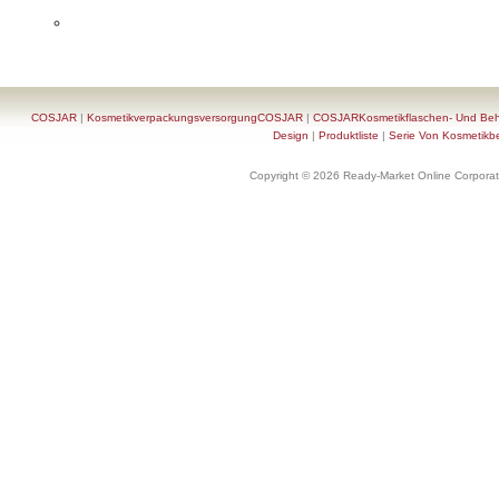
COSJAR
|
KosmetikverpackungsversorgungCOSJAR
|
COSJARKosmetikflaschen- Und Behä
Design
|
Produktliste
|
Serie Von Kosmetikb
Copyright © 2026 Ready-Market Online Corporat