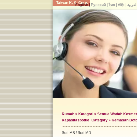
Taiwan K. K. Corp.
English
|
Русский
|
ไทย
|
Việt
|
لعربية
Rumah
»
Kategori
»
Semua Wadah Kosmet
Kapasitas
bottle_Category »
Kemasan Boto
Seri MB / Seri MD