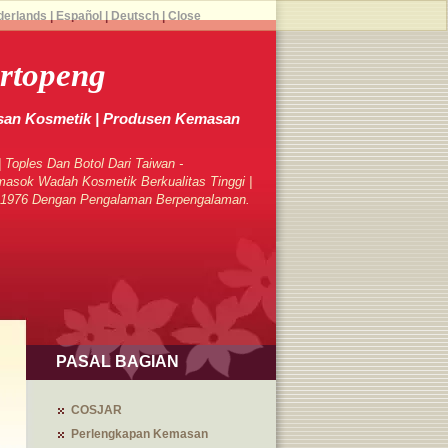
derlands
|
Español
|
Deutsch
|
Close
rtopeng
an Kosmetik | Produsen Kemasan
 Toples Dan Botol Dari Taiwan -
sok Wadah Kosmetik Berkualitas Tinggi |
k 1976 Dengan Pengalaman Berpengalaman.
PASAL BAGIAN
COSJAR
Perlengkapan Kemasan