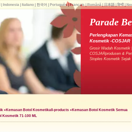
ا
|
Indonesia
|
Italiano
|
한국어
|
Português
|
Français
|
Română
|
日本語
|
हिन्दी
|
Ne
Parade Be
Perlengkapan Kemas
Kosmetik -COSJAR
Grosir Wadah Kosmetik |
COSJARprodusen & Pema
Stoples Kosmetik Seja
ik
»
Kemasan Botol Kosmetik
all-products »
Kemasan Botol Kosmetik Semua
l Kosmetik 71-100 ML