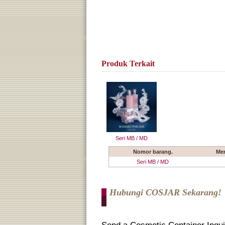
Produk Terkait
Seri MB / MD
Nomor barang.
Me
Seri MB / MD
Hubungi COSJAR Sekarang!