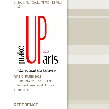
Booth No.: Cosjar/TKPC - E2 /Hall
20
RIAS DI PARIS 2018
Date: 21&22 June 9H-17H
Venue: Carrousel du Louvre
Booth No.:
REFERENCE