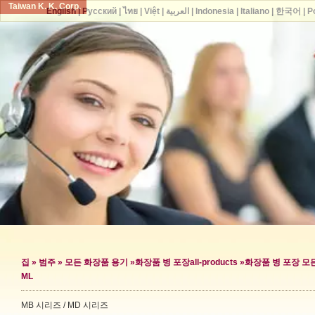
Taiwan K. K. Corp.
English
|
Русский
|
ไทย
|
Việt
|
العربية
|
Indonesia
|
Italiano
|
한국어
|
P
집
»
범주
»
모든 화장품 용기
»
화장품 병 포장
all-products »
화장품 병 포장 모
ML
MB 시리즈 / MD 시리즈