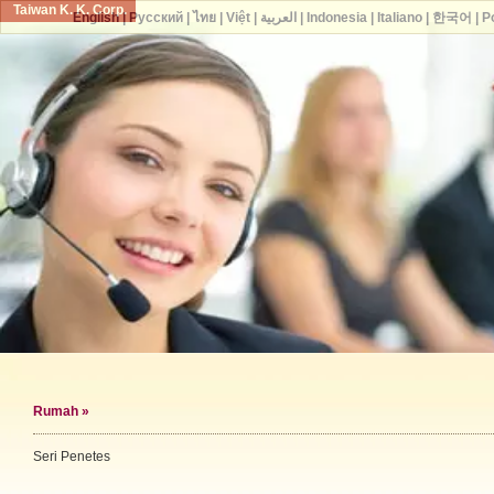
Taiwan K. K. Corp.
English
|
Русский
|
ไทย
|
Việt
|
العربية
|
Indonesia
|
Italiano
|
한국어
|
P
Rumah
»
Seri Penetes