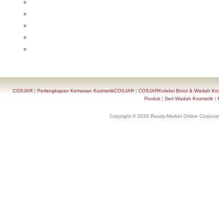
COSJAR
|
Perlengkapan Kemasan KosmetikCOSJAR
|
COSJARKoleksi Botol & Wadah Ko
Produk
|
Seri Wadah Kosmetik
|
Copyright © 2026 Ready-Market Online Corporat