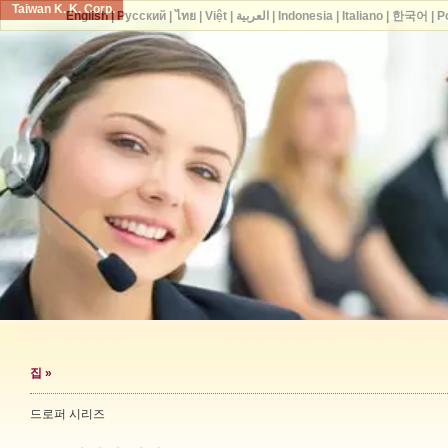
Taiwan K. K. Corp.
English
|
Русский
|
ไทย
|
Việt
|
العربية
|
Indonesia
|
Italiano
|
한국어
|
P
집
»
드로퍼 시리즈