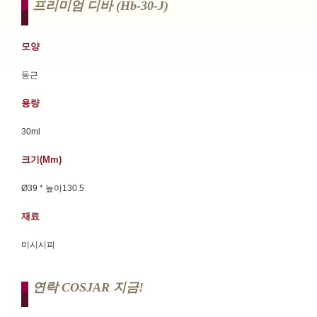
프리미엄 디바 (hb-30-J)
모양
둥근
용량
30ml
크기(mm)
Ø39 * 높이130.5
재료
미시시피
연락 COSJAR 지금!