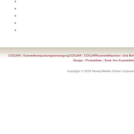
COSJAR
|
KosmetikverpackungsversorgungCOSJAR
|
COSJARKosmetikflaschen- Und Behä
Design
|
Produktliste
|
Serie Von Kosmetikb
Copyright © 2026 Ready-Market Online Corporat