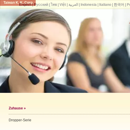
Taiwan K. K. Corp.
English
|
Русский
|
ไทย
|
Việt
|
العربية
|
Indonesia
|
Italiano
|
한국어
|
P
Zuhause
»
Dropper-Serie