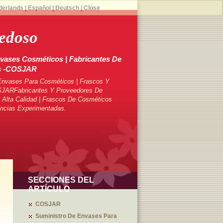
derlands
|
Español
|
Deutsch
|
Close
edoso
vases Cosméticos | Fabricantes De
s -COSJAR
Envases Para Cosméticos | Frascos Y
SJARFabricantes Y Proveedores De
Alta Calidad | Frascos De Cosméticos
ncias Experimentadas.
SECCIONES DEL
ARTÍCULO
COSJAR
Suministro De Envases Para