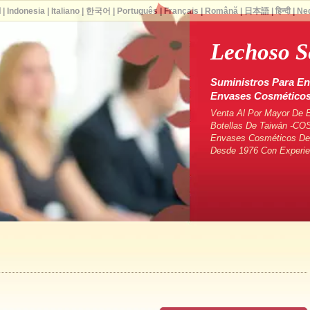
ا
|
Indonesia
|
Italiano
|
한국어
|
Português
|
Français
|
Română
|
日本語
|
हिन्दी
|
Ne
Lechoso S
Suministros Para En
Envases Cosmético
Venta Al Por Mayor De 
Botellas De Taiwán -CO
Envases Cosméticos De 
Desde 1976 Con Experie