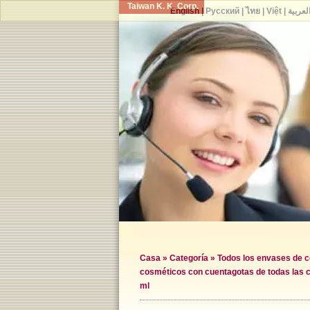
Taiwan K. K. Corp.
English
|
Русский
|
ไทย
|
Việt
|
لعربية
Casa
»
Categoría
»
Todos los envases de 
cosméticos con cuentagotas de todas las 
ml