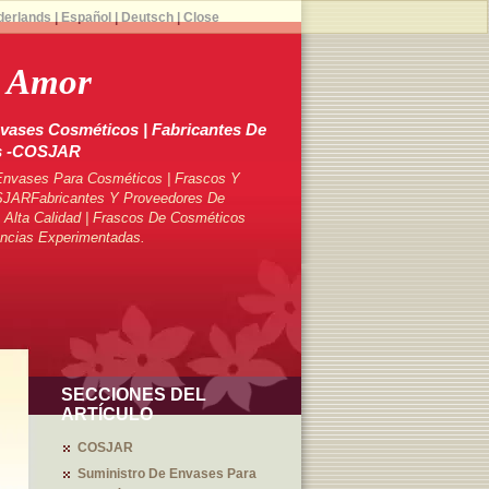
derlands
|
Español
|
Deutsch
|
Close
e Amor
vases Cosméticos | Fabricantes De
s -COSJAR
Envases Para Cosméticos | Frascos Y
SJARFabricantes Y Proveedores De
Alta Calidad | Frascos De Cosméticos
ncias Experimentadas.
SECCIONES DEL
ARTÍCULO
COSJAR
Suministro De Envases Para