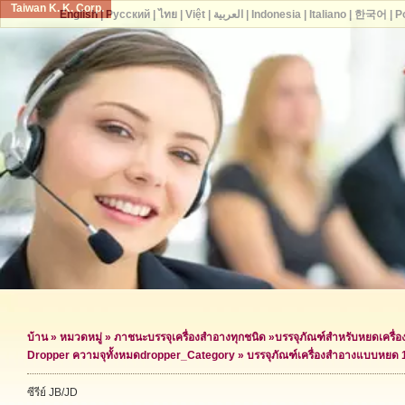
Taiwan K. K. Corp.
English
|
Русский
|
ไทย
|
Việt
|
العربية
|
Indonesia
|
Italiano
|
한국어
|
P
บ้าน
»
หมวดหมู่
»
ภาชนะบรรจุเครื่องสำอางทุกชนิด
»
บรรจุภัณฑ์สำหรับหยดเครื่
Dropper ความจุทั้งหมด
dropper_Category »
บรรจุภัณฑ์เครื่องสำอางแบบหยด 
ซีรีย์ JB/JD