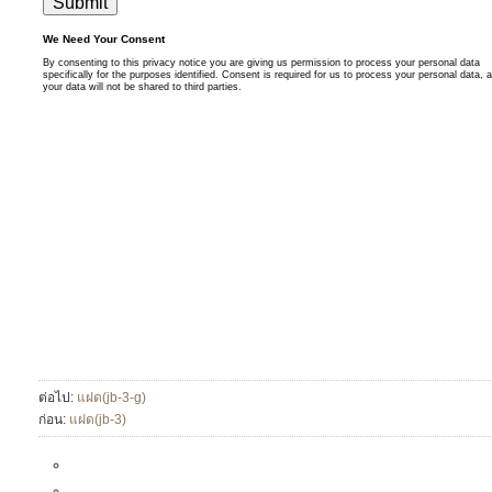
ต่อไป:
แฝด(jb-3-g)
ก่อน:
แฝด(jb-3)