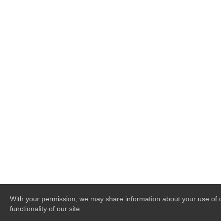
With your permission, we may share information about your use of ou
functionality of our site.