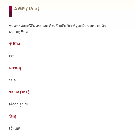
แฝด (jb-5)
ขวดหยดอะครีลิคทรงกลม สำหรับผลิตภัณฑ์ดูแลผิว หยดแบบคั้น
ความจุ 5มล.
รูปร่าง
กลม
ความจุ
5มล.
ขนาด (มม.)
Ø22 * สูง 78
วัสดุ
เอ็มเอส