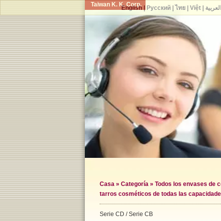
Taiwan K. K. Corp.
English
|
Русский
|
ไทย
|
Việt
|
لعربية
Casa
»
Categoría
»
Todos los envases de 
tarros cosméticos de todas las capacidad
Serie CD / Serie CB