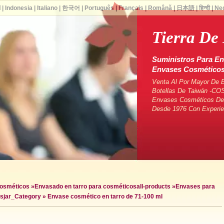
ا
|
Indonesia
|
Italiano
|
한국어
|
Português
|
Français
|
Română
|
日本語
|
हिन्दी
|
Ne
Tierra De
Suministros Para En
Envases Cosmético
Venta Al Por Mayor De 
Botellas De Taiwán -CO
Envases Cosméticos De 
Desde 1976 Con Experie
cosméticos
»
Envasado en tarro para cosméticos
all-products »
Envases para
es
jar_Category »
Envase cosmético en tarro de 71-100 ml