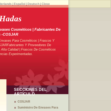
derlands
|
Español
|
Deutsch
|
Close
 Hadas
vases Cosméticos | Fabricantes De
s -COSJAR
Envases Para Cosméticos | Frascos Y
SJARFabricantes Y Proveedores De
Alta Calidad | Frascos De Cosméticos
ncias Experimentadas.
SECCIONES DEL
ARTÍCULO
COSJAR
Suministro De Envases Para