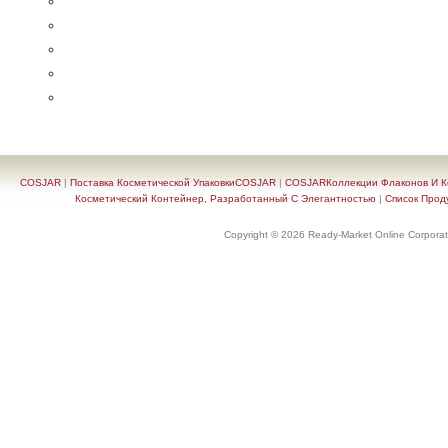
COSJAR
|
Поставка Косметической УпаковкиCOSJAR
|
COSJARКоллекции Флаконов И Ко
Косметический Контейнер, Разработанный С Элегантностью
|
Список Прод
Copyright © 2026 Ready-Market Online Corporat