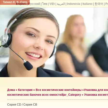
Taiwan K. K. Corp.
English
|
Русский
|
ไทย
|
Việt
|
العربية
|
Indonesia
|
Italiano
|
한국어
|
P
Дома
»
Категория
»
Все косметические контейнеры
»
Упаковка для ко
косметических баночек всех емкостей
jar_Category »
Упаковка космет
Серия CD / Серия CB