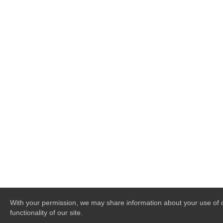
With your permission, we may share information about your use of ou
functionality of our site.