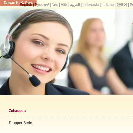
Taiwan K. K. Corp.
English
|
Русский
|
ไทย
|
Việt
|
العربية
|
Indonesia
|
Italiano
|
한국어
|
P
Zuhause
»
Dropper-Serie