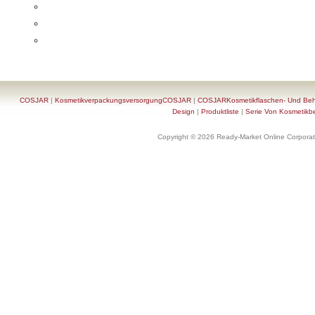
COSJAR
|
KosmetikverpackungsversorgungCOSJAR
|
COSJARKosmetikflaschen- Und Behä
Design
|
Produktliste
|
Serie Von Kosmetikb
Copyright © 2026 Ready-Market Online Corporat