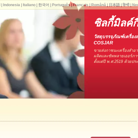
ا
|
Indonesia
|
Italiano
|
한국어
|
Português
|
Français
|
Română
|
日本語
|
हिन्दी
|
Ne
ซิลกี้มิลค์กี
วัสดุบรรจุภัณฑ์เครื่อง
COSJAR
ขายส่งภาชนะเครื่องสำอ
ผลิตและซัพพลายเออร์ภาช
ตั้งแต่ปี พ.ศ.2519 ด้วยป