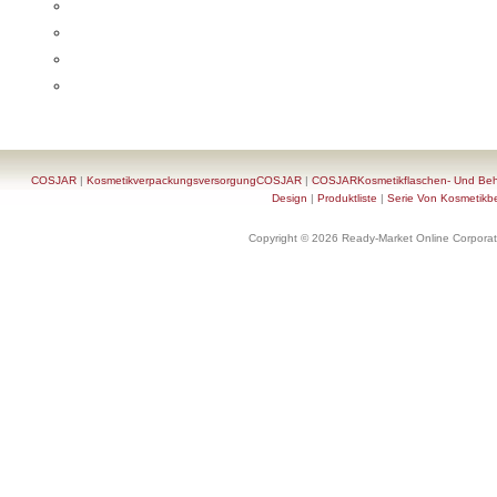
COSJAR
|
KosmetikverpackungsversorgungCOSJAR
|
COSJARKosmetikflaschen- Und Behä
Design
|
Produktliste
|
Serie Von Kosmetikb
Copyright © 2026 Ready-Market Online Corporat