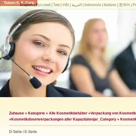
Taiwan K. K. Corp.
English
|
Русский
|
ไทย
|
Việt
|
العربية
|
Indonesia
|
Italiano
|
한국어
|
P
Zuhause
»
Kategorie
»
Alle Kosmetikbehälter
»
Verpackung von Kosmeti
»
Kosmetikdosenverpackungen aller Kapazitäten
jar_Category »
Kosmetik
D-Serie / E-Serie