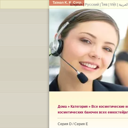
Taiwan K. K. Corp.
English
|
Русский
|
ไทย
|
Việt
|
لعربية
Дома
»
Категория
»
Все косметические 
косметических баночек всех емкостей
ja
Серия D / Серия E