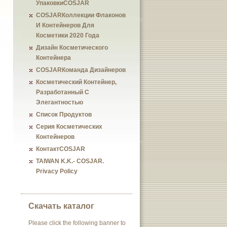
УпаковкиCOSJAR
COSJARКоллекции Флаконов
И Контейнеров Для
Косметики 2020 Года
Дизайн Косметического
Контейнера
COSJARКоманда Дизайнеров
Косметический Контейнер,
Разработанный С
Элегантностью
Список Продуктов
Серия Косметических
Контейнеров
КонтактCOSJAR
TAIWAN K.K.- COSJAR.
Privacy Policy
Скачать каталог
Please click the following banner to