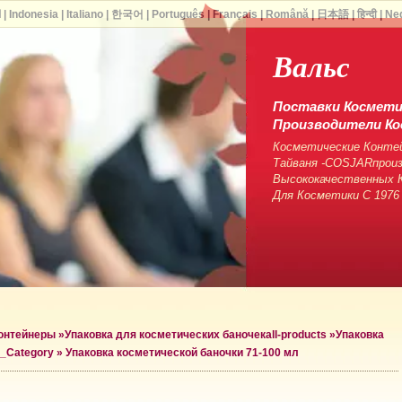
ا
|
Indonesia
|
Italiano
|
한국어
|
Português
|
Français
|
Română
|
日本語
|
हिन्दी
|
Ne
Вальс
Поставки Косметич
Производители Ко
Косметические Контей
Тайваня -COSJARпрои
Высококачественных К
Для Косметики С 1976
контейнеры
»
Упаковка для косметических баночек
all-products »
Упаковка
r_Category »
Упаковка косметической баночки 71-100 мл