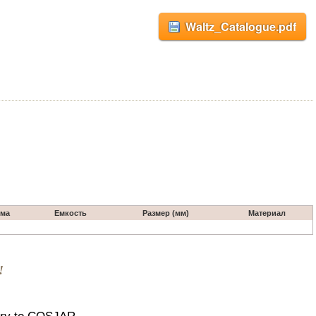
Waltz_Catalogue.pdf
ма
Емкость
Размер (мм)
Материал
!