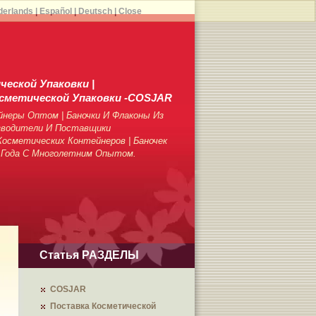
derlands
|
Español
|
Deutsch
|
Close
еской Упаковки |
сметической Упаковки -COSJAR
неры Оптом | Баночки И Флаконы Из
зводители И Поставщики
осметических Контейнеров | Баночек
 Года С Многолетним Опытом.
Статья РАЗДЕЛЫ
COSJAR
Поставка Косметической