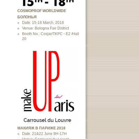
COSMOPROF WORLDWIDE
БОЛОНЬЯ
Date: 15-18 March, 2018
Venue: Bologna Fair District
Booth No.: Cosjar/TKPC - E2 /Hall
20
МАКИЯЖ В ПАРИЖЕ 2018
Date: 21&22 June 9H-17H