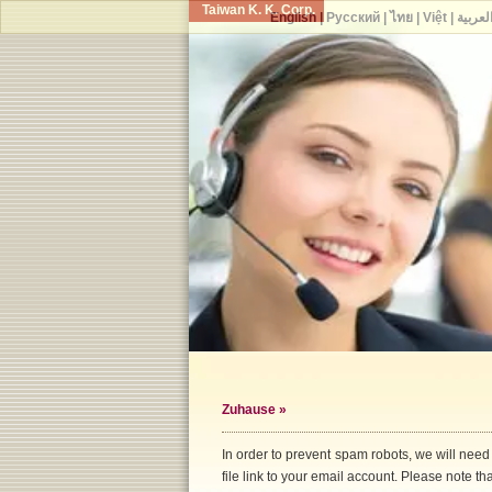
Taiwan K. K. Corp.
English
|
Русский
|
ไทย
|
Việt
|
لعربية
Zuhause
»
In order to prevent spam robots, we will need
file link to your email account. Please note that