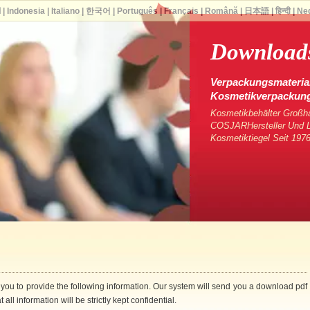
ا
|
Indonesia
|
Italiano
|
한국어
|
Português
|
Français
|
Română
|
日本語
|
हिन्दी
|
Ne
Downloads
Verpackungsmaterial
Kosmetikverpackun
Kosmetikbehälter Großha
COSJARHersteller Und Li
Kosmetiktiegel Seit 1976
 you to provide the following information. Our system will send you a download pdf
 all information will be strictly kept confidential.