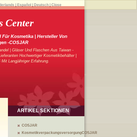
derlands
|
Español
|
Deutsch
|
Close
 Center
 Für Kosmetika | Hersteller Von
gen -COSJAR
ndel | Gläser Und Flaschen Aus Taiwan -
eferanten Hochwertiger Kosmetikbehälter |
 Mit Langjähriger Erfahrung.
ARTIKEL SEKTIONEN
COSJAR
KosmetikverpackungsversorgungCOSJAR