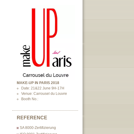
MAKE-UP IN PARIS 2018
Date: 21&22 June 9H-17H
Venue: Carrousel du Louvre
Booth No.:
REFERENCE
SA 8000-Zertifizierung