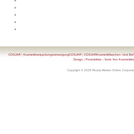
COSJAR
|
KosmetikverpackungsversorgungCOSJAR
|
COSJARKosmetikflaschen- Und Behä
Design
|
Produktliste
|
Serie Von Kosmetikb
Copyright © 2026 Ready-Market Online Corporat