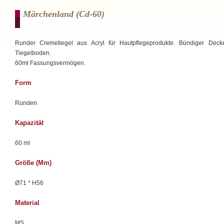
Märchenland (cd-60)
Runder Cremetiegel aus Acryl für Hautpflegeprodukte. Bündiger Deck
Tiegelboden.
60ml Fassungsvermögen.
Form
Runden
Kapazität
60 ml
Größe (mm)
Ø71 * H56
Material
MS