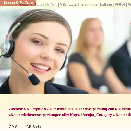
Taiwan K. K. Corp.
English
|
Русский
|
ไทย
|
Việt
|
العربية
|
Indonesia
|
Italiano
|
한국어
|
P
Zuhause
»
Kategorie
»
Alle Kosmetikbehälter
»
Verpackung von Kosmeti
»
Kosmetikdosenverpackungen aller Kapazitäten
jar_Category »
Kosmetik
CD-Serie / CB-Serie