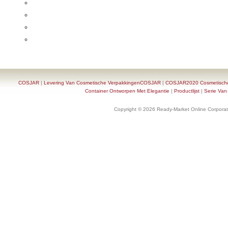
COSJAR
|
Levering Van Cosmetische VerpakkingenCOSJAR
|
COSJAR2020 Cosmetische F
Container Ontworpen Met Elegantie
|
Productlijst
|
Serie Van
Copyright © 2026 Ready-Market Online Corporat