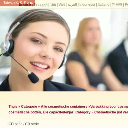
Taiwan K. K. Corp.
English
|
Русский
|
ไทย
|
Việt
|
العربية
|
Indonesia
|
Italiano
|
한국어
|
P
Thuis
»
Categorie
»
Alle cosmetische containers
»
Verpakking voor cosme
cosmetische potten, alle capaciteiten
jar_Category »
Cosmetische pot ve
CD-serie / CB-serie