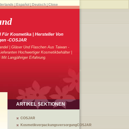
derlands
|
Español
|
Deutsch
|
Close
and
 Für Kosmetika | Hersteller Von
gen -COSJAR
ndel | Gläser Und Flaschen Aus Taiwan -
eferanten Hochwertiger Kosmetikbehälter |
 Mit Langjähriger Erfahrung.
ARTIKEL SEKTIONEN
COSJAR
KosmetikverpackungsversorgungCOSJAR