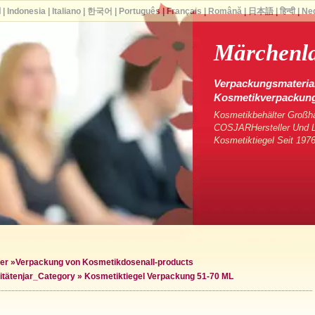
ا
|
Indonesia
|
Italiano
|
한국어
|
Português
|
Français
|
Română
|
日本語
|
हिन्दी
|
Ne
Märchenl
Verpackungsmaterial
Kosmetikverpackun
Kosmetikbehälter Großha
COSJARHersteller Und Li
Kosmetiktiegel Seit 1976
er
»
Verpackung von Kosmetikdosen
all-products
itäten
jar_Category »
Kosmetiktiegel Verpackung 51-70 ML