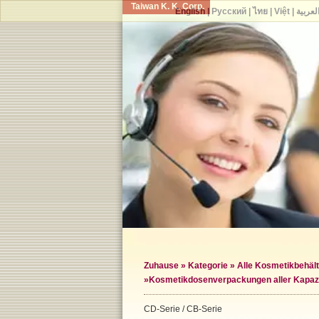
Taiwan K. K. Corp.
English
|
Русский
|
ไทย
|
Việt
|
لعربية
Zuhause
»
Kategorie
»
Alle Kosmetikbehält
»
Kosmetikdosenverpackungen aller Kapaz
CD-Serie / CB-Serie