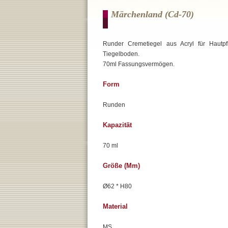
Märchenland (cd-70)
Runder Cremetiegel aus Acryl für Hautpf
Tiegelboden.
70ml Fassungsvermögen.
Form
Runden
Kapazität
70 ml
Größe (mm)
Ø62 * H80
Material
MS