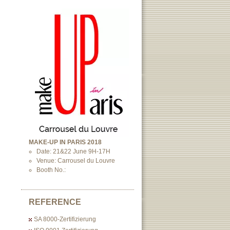
MAKE-UP IN PARIS 2018
Date: 21&22 June 9H-17H
Venue: Carrousel du Louvre
Booth No.:
REFERENCE
SA 8000-Zertifizierung