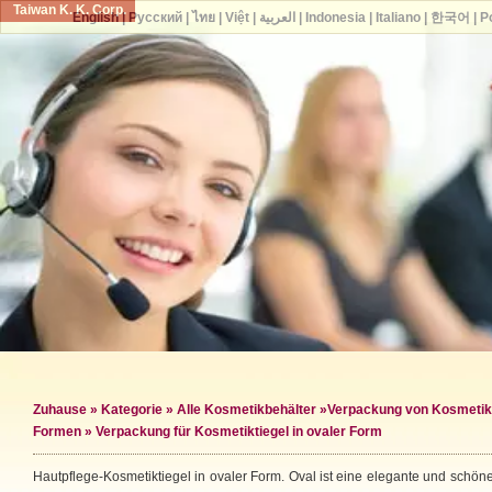
Taiwan K. K. Corp.
English
|
Русский
|
ไทย
|
Việt
|
العربية
|
Indonesia
|
Italiano
|
한국어
|
P
Zuhause
»
Kategorie
»
Alle Kosmetikbehälter
»
Verpackung von Kosmeti
Formen
» Verpackung für Kosmetiktiegel in ovaler Form
Hautpflege-Kosmetiktiegel in ovaler Form. Oval ist eine elegante und schön