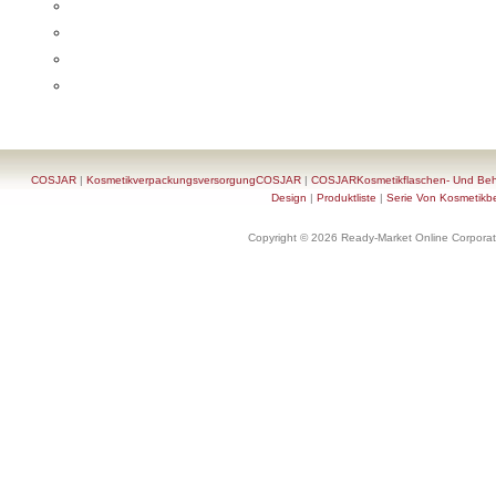
COSJAR
|
KosmetikverpackungsversorgungCOSJAR
|
COSJARKosmetikflaschen- Und Behä
Design
|
Produktliste
|
Serie Von Kosmetikb
Copyright © 2026 Ready-Market Online Corporat