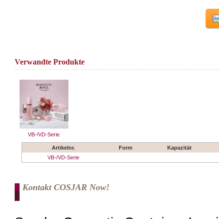
Verwandte Produkte
VB-/VD-Serie
Artikelnr.
Form
Kapazität
VB-/VD-Serie
Kontakt COSJAR Now!