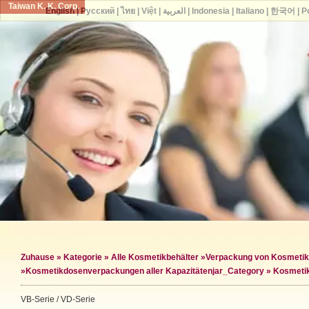
Taiwan K. K. Corp.
English
|
Русский
|
ไทย
|
Việt
|
العربية
|
Indonesia
|
Italiano
|
한국어
|
P
Zuhause
»
Kategorie
»
Alle Kosmetikbehälter
»
Verpackung von Kosmeti
»
Kosmetikdosenverpackungen aller Kapazitäten
jar_Category »
Kosmetik
VB-Serie / VD-Serie