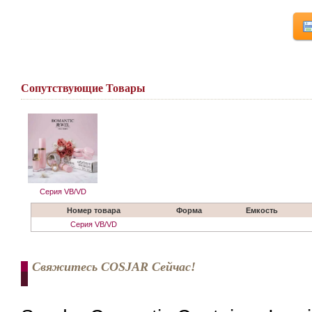
Сопутствующие Товары
Серия VB/VD
Номер товара
Форма
Емкость
Серия VB/VD
Свяжитесь COSJAR Сейчас!