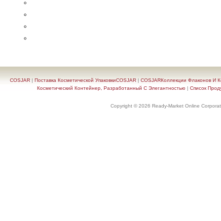
COSJAR
|
Поставка Косметической УпаковкиCOSJAR
|
COSJARКоллекции Флаконов И Ко
Косметический Контейнер, Разработанный С Элегантностью
|
Список Прод
Copyright © 2026 Ready-Market Online Corporat