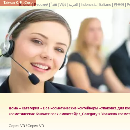
Taiwan K. K. Corp.
English
|
Русский
|
ไทย
|
Việt
|
العربية
|
Indonesia
|
Italiano
|
한국어
|
P
Дома
»
Категория
»
Все косметические контейнеры
»
Упаковка для ко
косметических баночек всех емкостей
jar_Category »
Упаковка космет
Серия VB / Серия VD