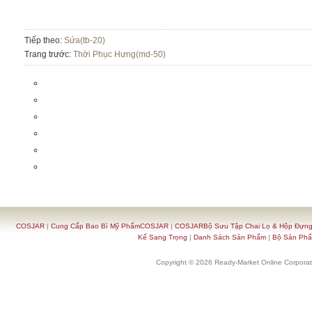
Tiếp theo:
Sứa(tb-20)
Trang trước:
Thời Phục Hưng(md-50)
COSJAR
|
Cung Cấp Bao Bì Mỹ PhẩmCOSJAR
|
COSJARBộ Sưu Tập Chai Lọ & Hộp Đựn
Kế Sang Trọng
|
Danh Sách Sản Phẩm
|
Bộ Sản Ph
Copyright © 2026 Ready-Market Online Corporat