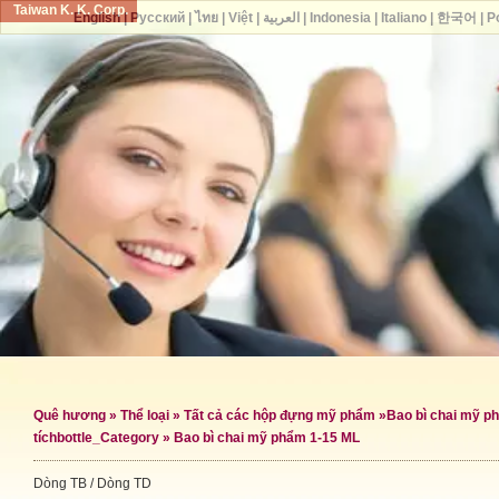
Taiwan K. K. Corp.
English
|
Русский
|
ไทย
|
Việt
|
العربية
|
Indonesia
|
Italiano
|
한국어
|
P
Quê hương
»
Thể loại
»
Tất cả các hộp đựng mỹ phẩm
»
Bao bì chai mỹ p
tích
bottle_Category »
Bao bì chai mỹ phẩm 1-15 ML
Dòng TB / Dòng TD