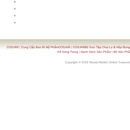
COSJAR
|
Cung Cấp Bao Bì Mỹ PhẩmCOSJAR
|
COSJARBộ Sưu Tập Chai Lọ & Hộp Đựn
Kế Sang Trọng
|
Danh Sách Sản Phẩm
|
Bộ Sản Ph
Copyright © 2026 Ready-Market Online Corporat