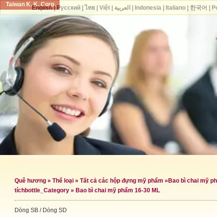
Taiwan K. K. Corp.
English
|
Русский
|
ไทย
|
Việt
|
العربية
|
Indonesia
|
Italiano
|
한국어
|
P
Quê hương
»
Thể loại
»
Tất cả các hộp đựng mỹ phẩm
»
Bao bì chai mỹ p
tích
bottle_Category »
Bao bì chai mỹ phẩm 16-30 ML
Dòng SB / Dòng SD