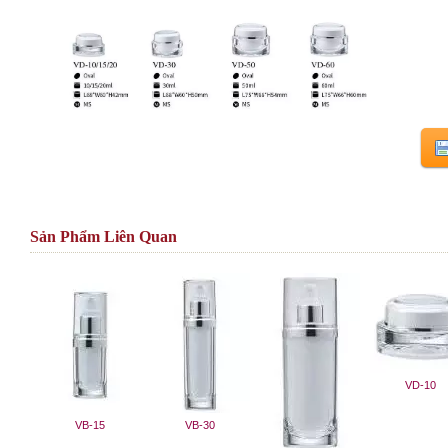
Sản Phẩm Liên Quan
VD-10
VB-15
VB-30