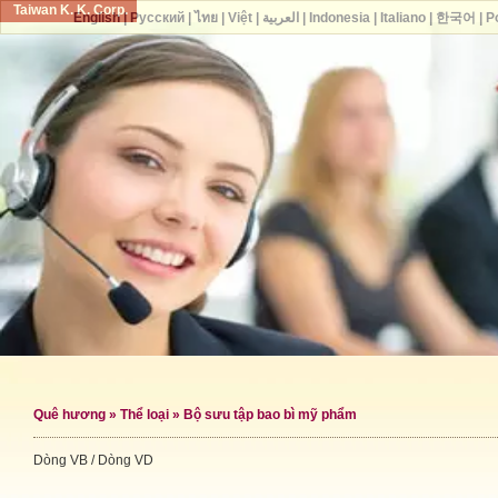
Taiwan K. K. Corp.
English
|
Русский
|
ไทย
|
Việt
|
العربية
|
Indonesia
|
Italiano
|
한국어
|
P
Quê hương
»
Thể loại
»
Bộ sưu tập bao bì mỹ phẩm
Dòng VB / Dòng VD