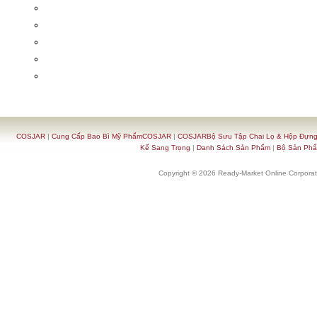
COSJAR
|
Cung Cấp Bao Bì Mỹ PhẩmCOSJAR
|
COSJARBộ Sưu Tập Chai Lọ & Hộp Đựn
Kế Sang Trọng
|
Danh Sách Sản Phẩm
|
Bộ Sản Ph
Copyright © 2026 Ready-Market Online Corporat