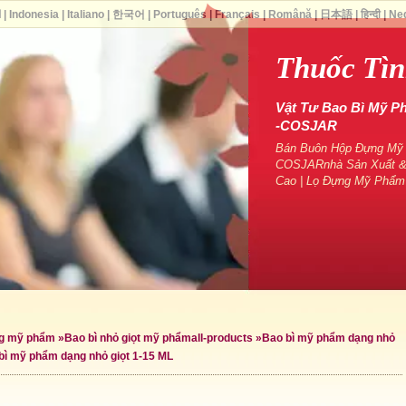
ا
|
Indonesia
|
Italiano
|
한국어
|
Português
|
Français
|
Română
|
日本語
|
हिन्दी
|
Ne
Thuốc Tìn
Vật Tư Bao Bì Mỹ P
-COSJAR
Bán Buôn Hộp Đựng Mỹ P
COSJARnhà Sản Xuất &
Cao | Lọ Đựng Mỹ Phẩm
ng mỹ phẩm
»
Bao bì nhỏ giọt mỹ phẩm
all-products »
Bao bì mỹ phẩm dạng nhỏ
bì mỹ phẩm dạng nhỏ giọt 1-15 ML