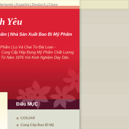
derlands
|
Español
|
Deutsch
|
Close
h Yêu
hẩm | Nhà Sản Xuất Bao Bì Mỹ Phẩm
hẩm | Lọ Và Chai Từ Đài Loan -
 Cung Cấp Hộp Đựng Mỹ Phẩm Chất Lượng
 Từ Năm 1976 Với Kinh Nghiệm Dày Dặn.
Điều MỤC
COSJAR
Cung Cấp Bao Bì Mỹ