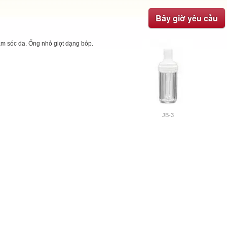
Bây giờ yêu cầu
ăm sóc da. Ống nhỏ giọt dạng bóp.
JB-3