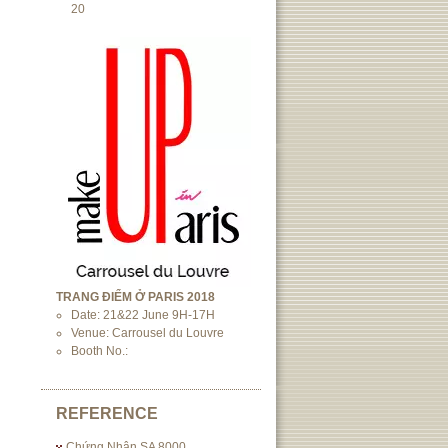
20
TRANG ĐIỂM Ở PARIS 2018
Date: 21&22 June 9H-17H
Venue: Carrousel du Louvre
Booth No.:
REFERENCE
Chứng Nhận SA 8000