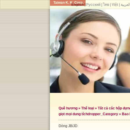
Taiwan K. K. Corp.
English
|
Русский
|
ไทย
|
Việt
|
لعربية
Quê hương
»
Thể loại
»
Tất cả các hộp đự
giọt mọi dung tích
dropper_Category »
Bao 
Dòng JB/JD