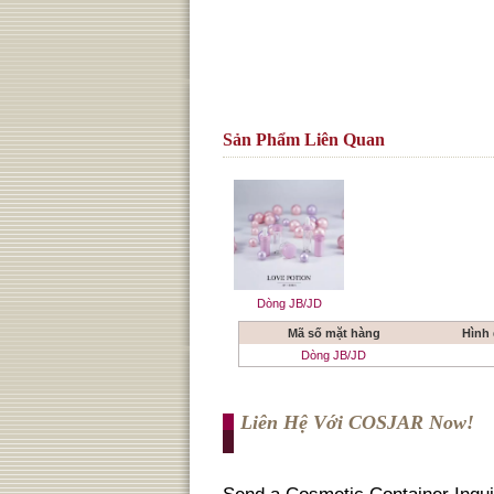
Sản Phẩm Liên Quan
Dòng JB/JD
Mã số mặt hàng
Hình
Dòng JB/JD
Liên Hệ Với COSJAR Now!