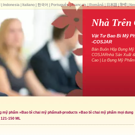
ا
|
Indonesia
|
Italiano
|
한국어
|
Português
|
Français
|
Română
|
日本語
|
हिन्दी
|
Ne
Nhà Trên
Vật Tư Bao Bì Mỹ P
-COSJAR
Bán Buôn Hộp Đựng Mỹ P
COSJARnhà Sản Xuất &
Cao | Lọ Đựng Mỹ Phẩm
ng mỹ phẩm
»
Bao bì chai mỹ phẩm
all-products »
Bao bì chai mỹ phẩm mọi dung
 121-150 ML