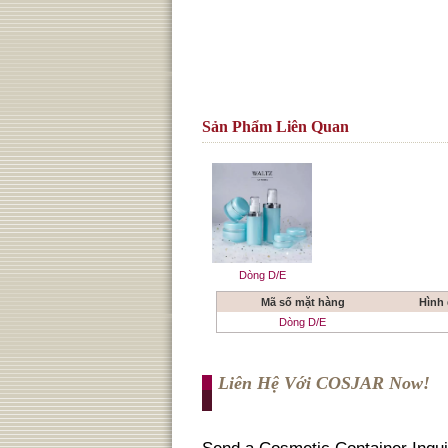
Sản Phẩm Liên Quan
Dòng D/E
Mã số mặt hàng
Hình
Dòng D/E
Liên Hệ Với COSJAR Now!