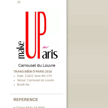
20
TRANG ĐIỂM Ở PARIS 2018
Date: 21&22 June 9H-17H
Venue: Carrousel du Louvre
Booth No.:
REFERENCE
Chứng Nhận SA 8000