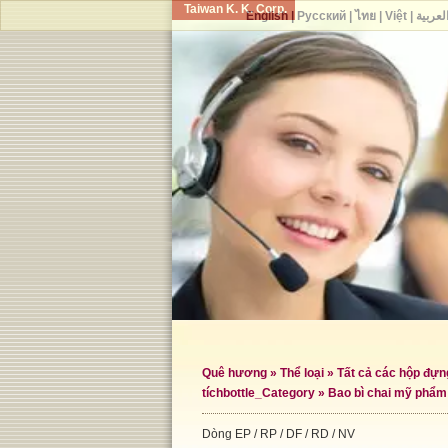
Taiwan K. K. Corp.
English
|
Русский
|
ไทย
|
Việt
|
لعربية
Quê hương
»
Thể loại
»
Tất cả các hộp đự
tích
bottle_Category »
Bao bì chai mỹ phẩm
Dòng EP / RP / DF / RD / NV