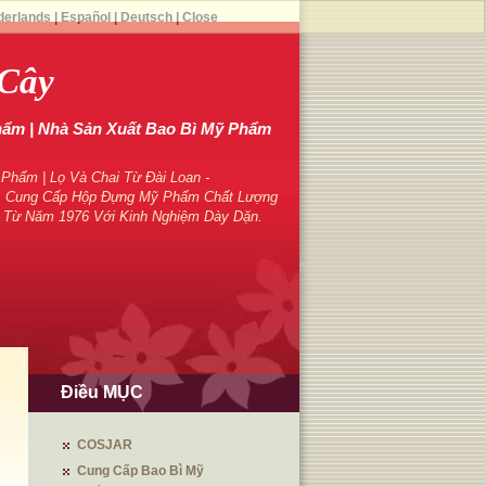
derlands
|
Español
|
Deutsch
|
Close
 Cây
hẩm | Nhà Sản Xuất Bao Bì Mỹ Phẩm
hẩm | Lọ Và Chai Từ Đài Loan -
 Cung Cấp Hộp Đựng Mỹ Phẩm Chất Lượng
 Từ Năm 1976 Với Kinh Nghiệm Dày Dặn.
Điều MỤC
COSJAR
Cung Cấp Bao Bì Mỹ